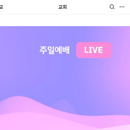
교회소식 및 앨범
교
교회