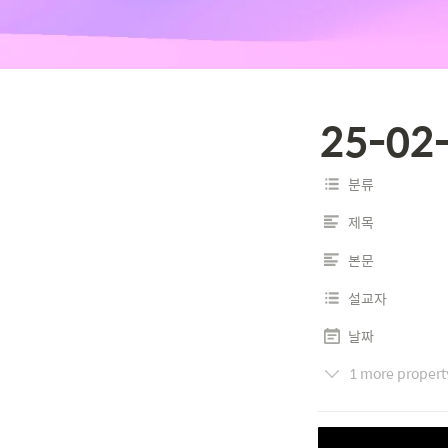
25-02
분류
제목
본문
설교자
날짜
1 more propert