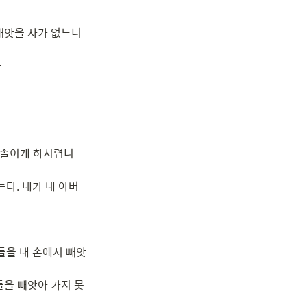
빼앗을 자가 없느니


 졸이게 하시렵니
다. 내가 내 아버
들을 내 손에서 빼앗
들을 빼앗아 가지 못