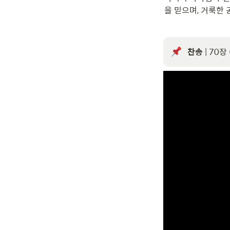
을 믿으며, 거룩한
찬송
 | 70