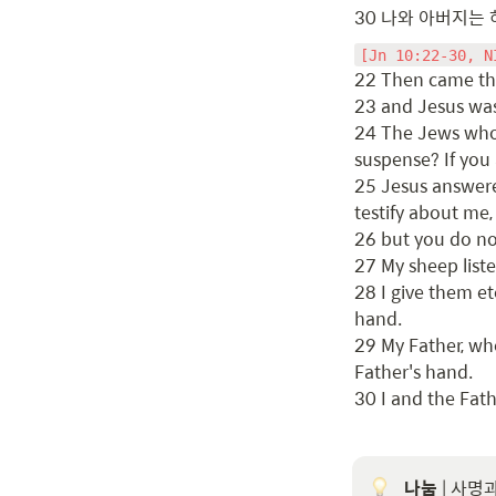
30 나와 아버지는 
[Jn 10:22-30, N
22 Then came the 
23 and Jesus was
24 The Jews who 
suspense? If you a
25 Jesus answered
testify about me,

26 but you do no
27 My sheep liste
28 I give them et
hand.

29 My Father, who
Father's hand.

30 I and the Fath
나눔
 | 사명