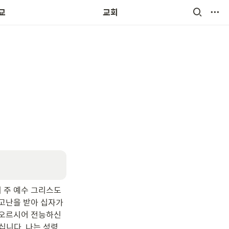
교회소식 및 앨범
교
교회
리 주 예수 그리스도
 고난을 받아 십자가
 오르시어 전능하신 
십니다. 나는 성령