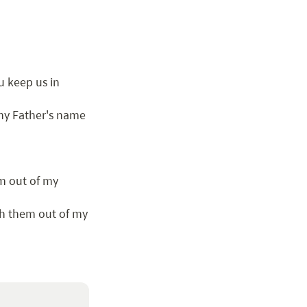
 keep us in 
my Father's name 
m out of my 
ch them out of my 