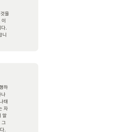
것을

이

.

니

행하

나

나태

 자

말

그

다.