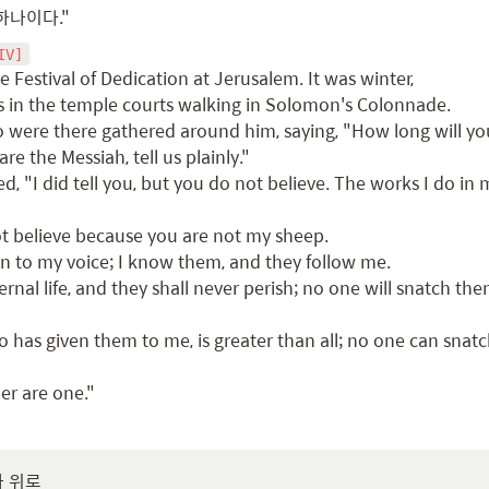
하나이다."
IV]
Festival of Dedication at Jerusalem. It was winter,

 in the temple courts walking in Solomon's Colonnade.

were there gathered around him, saying, "How long will you
re the Messiah, tell us plainly."

, "I did tell you, but you do not believe. The works I do in 
t believe because you are not my sheep.

n to my voice; I know them, and they follow me.

ernal life, and they shall never perish; no one will snatch the
 has given them to me, is greater than all; no one can snat
er are one."
과 위로
