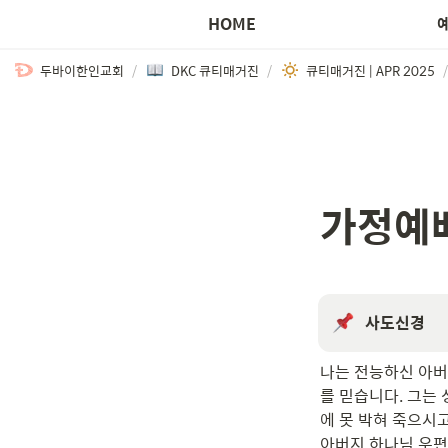
HOME
두바이한인교회
/
DKC 큐티매거진
/
큐티매거진 | APR 2025
/
가정예배
사도신경
나는 전능하신 아버
를 믿습니다. 그는
에 못 박혀 죽으시고
아버지 하나님 우편