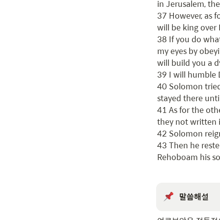
in Jerusalem, the
37 However, as for
will be king over I
38 If you do wha
my eyes by obeyin
will build you a d
39 I will humble 
40 Solomon tried 
stayed there unti
41 As for the ot
they not written 
42 Solomon reigne
43 Then he rested
Rehoboam his so
말씀해설