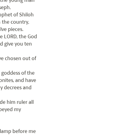
eph.

phet of Shiloh 
the country,

ve pieces.

he LORD, the God 
d give you ten 
ve chosen out of 
 goddess of the 
nites, and have 
y decrees and 
 him ruler all 
obeyed my 
 lamp before me 