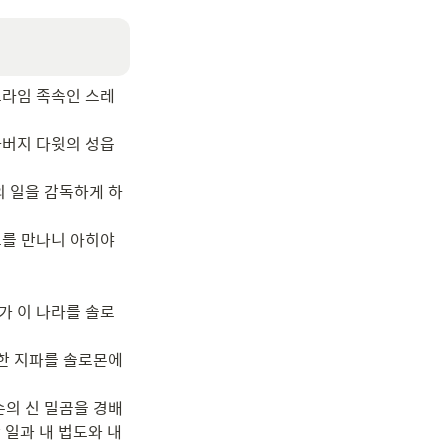
브라임 족속인 스레
아버지 다윗의 성읍
의 일을 감독하게 하
그를 만나니 아히야
가 이 나라를 솔로
 한 지파를 솔로몬에
손의 신 밀곰을 경배
일과 내 법도와 내 