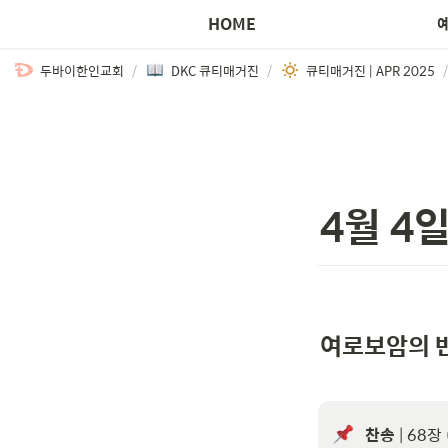
HOME
두바이한인교회
/
DKC 큐티매거진
/
큐티매거진 | APR 2025
/
4월 4일
여로보암의 
찬송
 | 68