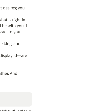
t desires; you 
t is right in 
be with you. I 
rael to you.

e king, and 
 displayed—are 
ther. And 