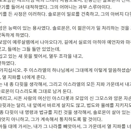
반기를 들어서 대적하였다. 그의 어머니는 과부 스루아이다.

기를 든 사정은 이러하다. 솔로몬이 밀로를 건축하고, 그의 아버지 다윗


암은 능력이 있는 용사였다. 솔로몬은, 이 젊은이가 일 처리하는 것을 
독하게 하였다.

로보암이 예루살렘에서 나아오다가, 길에서 실로의 아히야 예언자와 마
고, 들에는 그들 둘만 있었는데,

입고 있는 새 옷을 찢어서, 열두 조각을 내고,

하였다.

 가지십시오. 주 이스라엘의 하나님께서 그대에게 이렇게 말씀하셨습니다
 열 지파를 너에게 준다.

파는 내 종 다윗을 생각해서, 그리고 이스라엘의 모든 지파 가운데서 내
솔로몬이 다스리도록 그대로 남겨 둔다.

 버리고, 시돈 사람의 여신인 아스다롯과 모압의 신 그모스와 암몬 자
다윗과는 달리, 내 앞에서 바르게 살지도 않고, 법도와 율례를 지키지도
 종 다윗이 내 명령과 법규를 지킨 것을 생각해서, 솔로몬이 살아 있는 
빼앗지 아니하고, 그가 계속해서 통치하도록 할 것이다.

아들 대에 가서는, 내가 그 나라를 빼앗아서, 그 가운데서 열 지파를 너