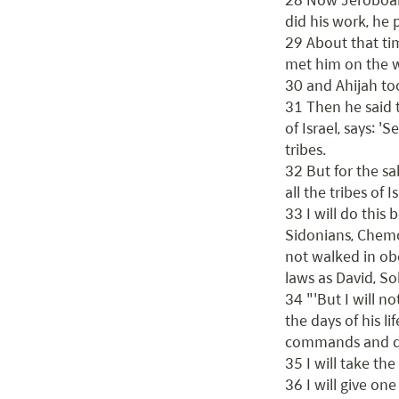
did his work, he 
29 About that ti
met him on the w
30 and Ahijah too
31 Then he said t
of Israel, says: 
tribes.

32 But for the sa
all the tribes of I
33 I will do thi
Sidonians, Chemo
not walked in ob
laws as David, Sol
34 "'But I will n
the days of his l
commands and de
35 I will take th
36 I will give on