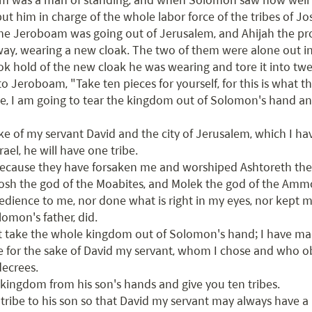
put him in charge of the whole labor force of the tribes of Jos
me Jeroboam was going out of Jerusalem, and Ahijah the pro
ay, wearing a new cloak. The two of them were alone out in 
k hold of the new cloak he was wearing and tore it into twel
o Jeroboam, "Take ten pieces for yourself, for this is what t
'See, I am going to tear the kingdom out of Solomon's hand an
ke of my servant David and the city of Jerusalem, which I ha
srael, he will have one tribe.

s because they have forsaken me and worshiped Ashtoreth the
sh the god of the Moabites, and Molek the god of the Ammo
edience to me, nor done what is right in my eyes, nor kept m
omon's father, did.

ot take the whole kingdom out of Solomon's hand; I have made
ife for the sake of David my servant, whom I chose and who 
crees.

e kingdom from his son's hands and give you ten tribes.

e tribe to his son so that David my servant may always have a