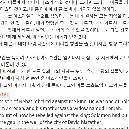
몬의 아들에게 주어서 다스리게 할 것이다. 그러면 그가, 내 이름을 기
스릴 것이고, 내 종 다윗에게 준 불씨가 꺼지지 않을 것이다.

가 너를 이스라엘의 왕으로 삼겠다. 너는 네가 원하는 모든 지역을 다스
 다윗이 한 것과 같이, 내가 명령한 모든 것을 따르고, 내가 가르친 대로 
보는 앞에서 바르게 살면, 내가 너와 함께 있을 것이며, 내가 다윗 왕조
 견고하게 세워서, 이스라엘을 너에게 맡기겠다.

 죄 때문에 내가 다윗 자손에게 이러한 형벌을 줄 것이지만, 항상 그
보암을 죽이려고 하니, 여로보암은 일어나서 이집트 왕 시삭에게로 도
머물러 있었다.

 행적과 그가 한 모든 일과 그의 지혜는 모두 '솔로몬 왕의 실록'에 기
살렘에서 사십 년 동안 온 이스라엘을 다스렸다.

, 그의 아버지 다윗의 성에 묻혔다. 그의 아들 르호보암이 그의 뒤를 
NIV]
 son of Nebat rebelled against the king. He was one of Solom
om Zeredah, and his mother was a widow named Zeruah.

count of how he rebelled against the king: Solomon had built
the gap in the wall of the city of David his father.

 was a man of standing, and when Solomon saw how well 