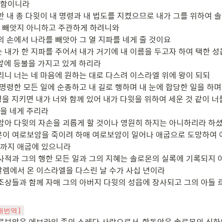
함이니라

한 내 종 다윗이 내 명령과 내 법도를 지켰으므로 내가 그를 위하여 
 빼앗지 아니하고 주관하게 하려니와

의 손에서 나라를 빼앗아 그 열 지파를 네게 줄 것이요

는 내가 한 지파를 주어서 내가 거기에 내 이름을 두고자 하여 택한 성
앞에 등불을 가지고 있게 하리라

리니 너는 네 마음에 원하는 대로 다스려 이스라엘 위에 왕이 되되

 명령한 모든 일에 순종하고 내 길로 행하며 내 눈에 합당한 일을 하며 
령을 지키면 내가 너와 함께 있어 내가 다윗을 위하여 세운 것 같이 너
을 네게 주리라

미암아 다윗의 자손을 괴롭게 할 것이나 영원히 하지는 아니하리라 하셨
몬이 여로보암을 죽이려 하매 여로보암이 일어나 애굽으로 도망하여 
까지 애굽에 있으니라

 사적과 그의 행한 모든 일과 그의 지혜는 솔로몬의 실록에 기록되지 
살렘에서 온 이스라엘을 다스린 날 수가 사십 년이라

 조상들과 함께 자매 그의 아버지 다윗의 성읍에 장사되고 그의 아들
 새번역]
여로보암은 에브라임 족의 스레다 사람으로서, 한동안은 솔로몬의 신하