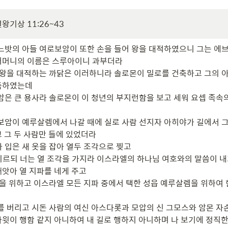
 열왕기상 11:26~43 
 느밧의 아들 여로보암이 또한 손을 들어 왕을 대적하였으니 그는 에
어머니의 이름은 스루아이니 과부더라

어 왕을 대적하는 까닭은 이러하니라 솔로몬이 밀로를 건축하고 그의 
축하였는데

보암은 큰 용사라 솔로몬이 이 청년의 부지런함을 보고 세워 요셉 족속
로보암이 예루살렘에서 나갈 때에 실로 사람 선지자 아히야가 길에서 
 그 두 사람만 들에 있었더라

 입은 새 옷을 잡아 열두 조각으로 찢고

이르되 너는 열 조각을 가지라 이스라엘의 하나님 여호와의 말씀이 내
앗아 열 지파를 네게 주고

다윗을 위하고 이스라엘 모든 지파 중에서 택한 성읍 예루살렘을 위하여
나를 버리고 시돈 사람의 여신 아스다롯과 모압의 신 그모스와 암몬 자
윗이 행함 같지 아니하여 내 길로 행하지 아니하며 나 보기에 정직한 