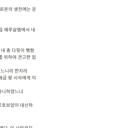
솔로몬의 생전에는 온 
읍 예루살렘에서 내 
내 종 다윗이 행함 
를 위하여 견고한 집
느니라 한지라

애굽 왕 시삭에게 이
아니하였느냐

 르호보암이 대신하
였다. 이 사람까지