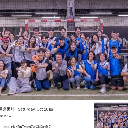
운동회 · Saturday, Oct 18 📸
to view!
.app.goo.gl/KBuTyomZwCKjXe5t7