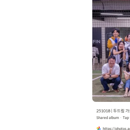
251018 | 두드림 가을
Shared album · Tap 
https://photos