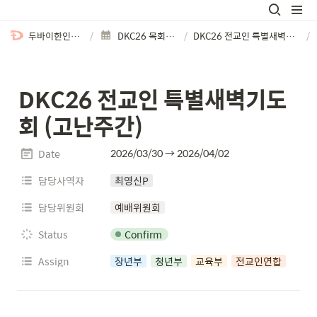
두바이한인교회
/
DKC26 목회계획
/
DKC26 전교인 특별새벽기도회 (고난주간)
/
DKC26 전교인 특별새벽기도
회 (고난주간)
2026/03/30 → 2026/04/02
Date
담당사역자
최영신P
담당위원회
예배위원회
Confirm
Status
Assign
장년부
청년부
교육부
전교인연합