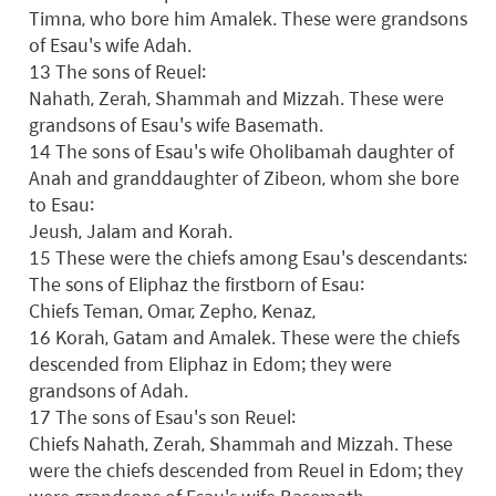
Timna, who bore him Amalek. These were grandsons 
of Esau's wife Adah.

13 The sons of Reuel:

Nahath, Zerah, Shammah and Mizzah. These were 
grandsons of Esau's wife Basemath.

14 The sons of Esau's wife Oholibamah daughter of 
Anah and granddaughter of Zibeon, whom she bore 
to Esau:

Jeush, Jalam and Korah.

15 These were the chiefs among Esau's descendants:

The sons of Eliphaz the firstborn of Esau:

Chiefs Teman, Omar, Zepho, Kenaz,

16 Korah, Gatam and Amalek. These were the chiefs 
descended from Eliphaz in Edom; they were 
grandsons of Adah.

17 The sons of Esau's son Reuel:

Chiefs Nahath, Zerah, Shammah and Mizzah. These 
were the chiefs descended from Reuel in Edom; they 