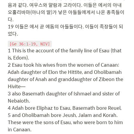
음과 같다. 여우스와 얄람과 고라이다. 이들은 에서의 아내 
오홀리바마(아나의 딸)가 낳은 아들들에게서 나온 종족들이
다.

19 이들은 에서 곧 에돔의 아들들이다. 이들이 족장들이 되
었다.
[Ge 36:1-19, NIV]
1 This is the account of the family line of Esau (that 
is, Edom).

2 Esau took his wives from the women of Canaan: 
Adah daughter of Elon the Hittite, and Oholibamah 
daughter of Anah and granddaughter of Zibeon the 
Hivite—

3 also Basemath daughter of Ishmael and sister of 
Nebaioth.

4 Adah bore Eliphaz to Esau, Basemath bore Reuel,

5 and Oholibamah bore Jeush, Jalam and Korah. 
These were the sons of Esau, who were born to him 
in Canaan.
