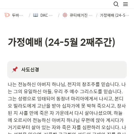
두바이한인교회
/
DKC 큐티매거진
/
큐티매거진 | MAY 2024
/
가정예배 (24-5월 2째주간)
가정예배 (24-5월 2째주간)
사도신경
나는 전능하신 아버지 하나님, 천지의 창조주를 믿습니다. 나
는 그의 유일하신 아들, 우리 주 예수 그리스도를 믿습니다. 
그는 성령으로 잉태되어 동정녀 마리아에게서 나시고, 본디
오 빌라도에게 고난을 받아 십자가에 못 박혀 죽으시고, 장사
된 지 사흘 만에 죽은 자 가운데서 다시 살아나셨으며, 하늘
에 오르시어 전능하신 아버지 하나님 우편에 앉아 계시다가 
거기로부터 살아 있는 자와 죽은 자를 심판하러 오십니다. 나