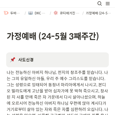
두바이한인교회
/
DKC 큐티매거진
/
큐티매거진 | MAY 2024
/
가정예배 (24-5월 3째주간)
가정예배 (24-5월 3째주간)
사도신경
나는 전능하신 아버지 하나님, 천지의 창조주를 믿습니다. 나
는 그의 유일하신 아들, 우리 주 예수 그리스도를 믿습니다. 
그는 성령으로 잉태되어 동정녀 마리아에게서 나시고, 본디
오 빌라도에게 고난을 받아 십자가에 못 박혀 죽으시고, 장사
된 지 사흘 만에 죽은 자 가운데서 다시 살아나셨으며, 하늘
에 오르시어 전능하신 아버지 하나님 우편에 앉아 계시다가 
거기로부터 살아 있는 자와 죽은 자를 심판하러 오십니다. 나